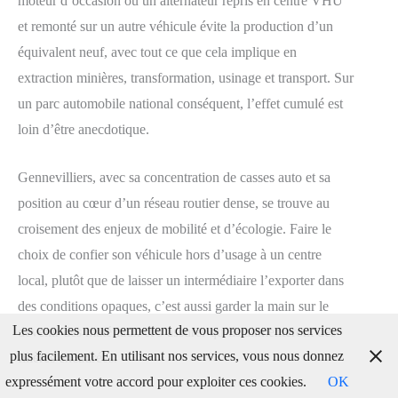
moteur d’occasion ou un alternateur repris en centre VHU
et remonté sur un autre véhicule évite la production d’un
équivalent neuf, avec tout ce que cela implique en
extraction minières, transformation, usinage et transport. Sur
un parc automobile national conséquent, l’effet cumulé est
loin d’être anecdotique.
Gennevilliers, avec sa concentration de casses auto et sa
position au cœur d’un réseau routier dense, se trouve au
croisement des enjeux de mobilité et d’écologie. Faire le
choix de confier son véhicule hors d’usage à un centre
local, plutôt que de laisser un intermédiaire l’exporter dans
des conditions opaques, c’est aussi garder la main sur le
Les cookies nous permettent de vous proposer nos services
devenir des matériaux et s’assurer qu’ils alimenteront des
plus facilement. En utilisant nos services, vous nous donnez
filières encadrées.
expressément votre accord pour exploiter ces cookies.
OK