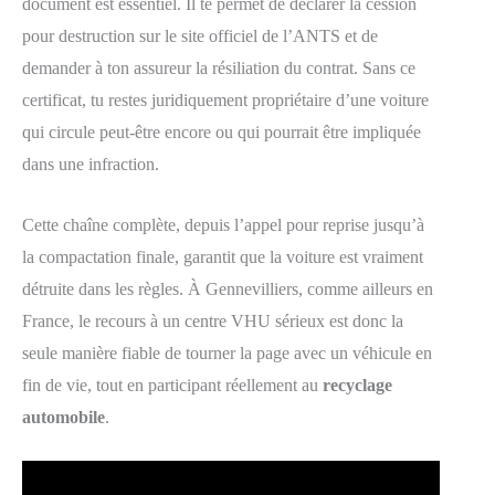
document est essentiel. Il te permet de déclarer la cession
pour destruction sur le site officiel de l’ANTS et de
demander à ton assureur la résiliation du contrat. Sans ce
certificat, tu restes juridiquement propriétaire d’une voiture
qui circule peut-être encore ou qui pourrait être impliquée
dans une infraction.
Cette chaîne complète, depuis l’appel pour reprise jusqu’à
la compactation finale, garantit que la voiture est vraiment
détruite dans les règles. À Gennevilliers, comme ailleurs en
France, le recours à un centre VHU sérieux est donc la
seule manière fiable de tourner la page avec un véhicule en
fin de vie, tout en participant réellement au
recyclage
automobile
.