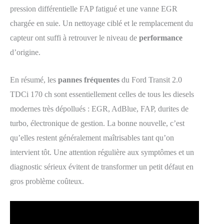
pression différentielle FAP fatigué et une vanne EGR
chargée en suie. Un nettoyage ciblé et le remplacement du
capteur ont suffi à retrouver le niveau de
performance
d’origine.
En résumé, les
pannes fréquentes
du Ford Transit 2.0
TDCi 170 ch sont essentiellement celles de tous les diesels
modernes très dépollués : EGR, AdBlue, FAP, durites de
turbo, électronique de gestion. La bonne nouvelle, c’est
qu’elles restent généralement maîtrisables tant qu’on
intervient tôt. Une attention régulière aux symptômes et un
diagnostic sérieux évitent de transformer un petit défaut en
gros problème coûteux.