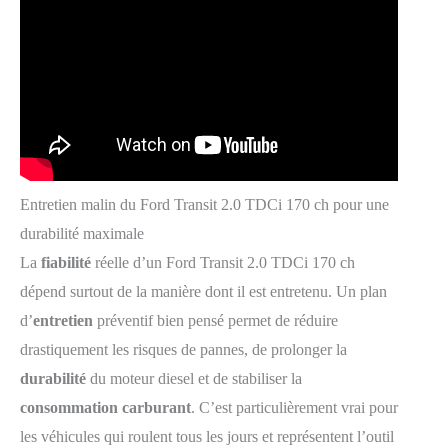
Entretien malin du Ford Transit 2.0 TDCi 170 ch pour une
durabilité maximale
La
fiabilité
réelle d’un Ford Transit 2.0 TDCi 170 ch
dépend surtout de la manière dont il est entretenu. Un plan
d’
entretien
préventif bien pensé permet de réduire
drastiquement les risques de pannes, de prolonger la
durabilité
du moteur diesel et de stabiliser la
consommation carburant
. C’est particulièrement vrai pour
les véhicules qui roulent tous les jours et représentent l’outil