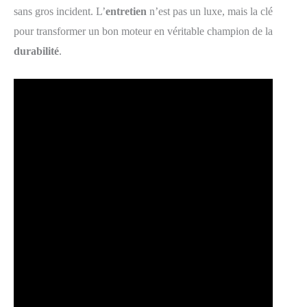
sans gros incident. L’
entretien
n’est pas un luxe, mais la clé
pour transformer un bon moteur en véritable champion de la
durabilité
.