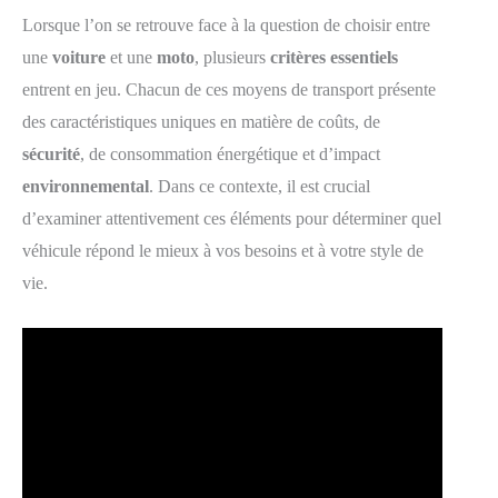
Lorsque l’on se retrouve face à la question de choisir entre
une
voiture
et une
moto
, plusieurs
critères essentiels
entrent en jeu. Chacun de ces moyens de transport présente
des caractéristiques uniques en matière de coûts, de
sécurité
, de consommation énergétique et d’impact
environnemental
. Dans ce contexte, il est crucial
d’examiner attentivement ces éléments pour déterminer quel
véhicule répond le mieux à vos besoins et à votre style de
vie.