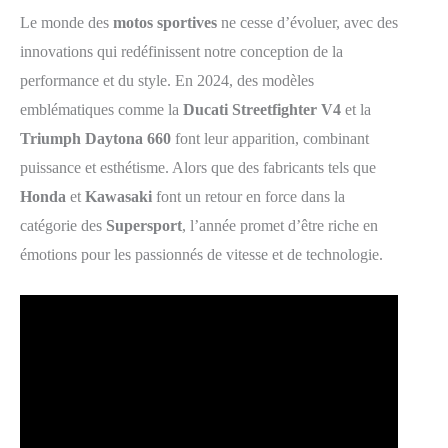
Le monde des
motos sportives
ne cesse d’évoluer, avec des
innovations qui redéfinissent notre conception de la
performance et du style. En 2024, des modèles
emblématiques comme la
Ducati Streetfighter V4
et la
Triumph Daytona 660
font leur apparition, combinant
puissance et esthétisme. Alors que des fabricants tels que
Honda
et
Kawasaki
font un retour en force dans la
catégorie des
Supersport
, l’année promet d’être riche en
émotions pour les passionnés de vitesse et de technologie.