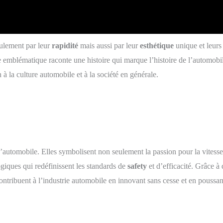
ulement par leur
rapidité
mais aussi par leur
esthétique
unique et leur
 emblématique raconte une histoire qui marque l’histoire de l’automobile.
à la culture automobile et à la société en générale.
 l’automobile. Elles symbolisent non seulement la passion pour la vitess
ogiques qui redéfinissent les standards de
safety
et d’efficacité. Grâce à 
ontribuent à l’industrie automobile en innovant sans cesse et en poussant