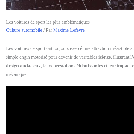
Les voitures de sport les plus emblématiques
Culture automobile
/ Par
Maxime Lefevre
Les voitures de sport ont toujours exercé une attraction irrésistible 
simple engin motorisé pour devenir de véritables
icônes
, illustrant
design audacieux
, leurs
prestations éblouissantes
et leur
impact c
mécanique.