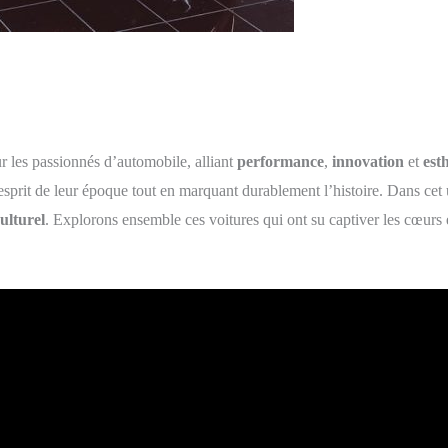
sur les passionnés d’automobile, alliant
performance
,
innovation
et
est
 l’esprit de leur époque tout en marquant durablement l’histoire. Dans cet
ulturel
. Explorons ensemble ces voitures qui ont su captiver les cœurs e