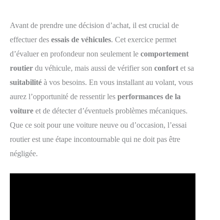
Avant de prendre une décision d’achat, il est crucial de
effectuer des
essais de véhicules
. Cet exercice permet
d’évaluer en profondeur non seulement le
comportement
routier
du véhicule, mais aussi de vérifier son
confort
et sa
suitabilité
à vos besoins. En vous installant au volant, vous
aurez l’opportunité de ressentir les
performances de la
voiture
et de détecter d’éventuels problèmes mécaniques.
Que ce soit pour une voiture neuve ou d’occasion, l’essai
routier est une étape incontournable qui ne doit pas être
négligée.