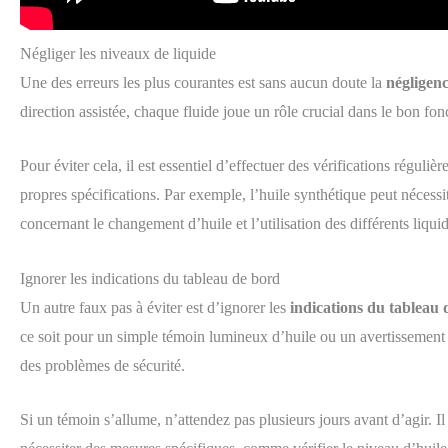
Négliger les niveaux de liquide
Une des erreurs les plus courantes est sans aucun doute la
négligenc
direction assistée, chaque fluide joue un rôle crucial dans le bon 
Pour éviter cela, il est essentiel d’effectuer des vérifications régu
propres spécifications. Par exemple, l’huile synthétique peut nécess
concernant le changement d’huile et l’utilisation des différents liquid
Ignorer les indications du tableau de bord
Un autre faux pas à éviter est d’ignorer les
indications du tableau 
ce soit pour un simple témoin lumineux d’huile ou un avertissement de
des problèmes de sécurité.
Si un témoin s’allume, n’attendez pas plusieurs jours avant d’agir. Il