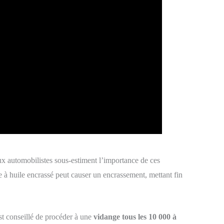
ux automobilistes sous-estiment l’importance de ces
e à huile encrassé peut causer un encrassement, mettant fin
st conseillé de procéder à une
vidange tous les 10 000 à