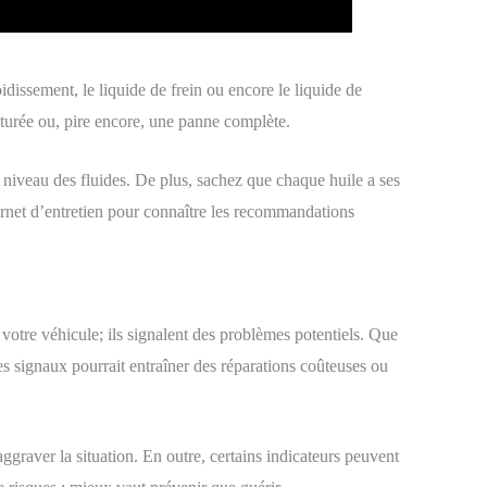
oidissement, le liquide de frein ou encore le liquide de
aturée ou, pire encore, une panne complète.
le niveau des fluides. De plus, sachez que chaque huile a ses
arnet d’entretien pour connaître les recommandations
otre véhicule; ils signalent des problèmes potentiels. Que
ces signaux pourrait entraîner des réparations coûteuses ou
aggraver la situation. En outre, certains indicateurs peuvent