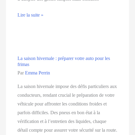
Comment
Lire la suite »
entretenir
vos
pneus
pour
La saison hivernale : préparer votre auto pour les
optimiser
frimas
votre
Par
Emma Perrin
sécurité
La saison hivernale impose des défis particuliers aux
conducteurs, rendant crucial le préparation de votre
véhicule pour affronter les conditions froides et
parfois difficiles. Des pneus en bon état à la
vérification et à l’entretien des liquides, chaque
détail compte pour assurer votre sécurité sur la route.