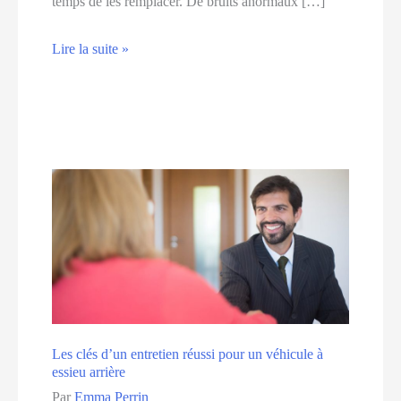
temps de les remplacer. De bruits anormaux […]
Comment
Lire la suite »
savoir
si
vos
plaquettes
de
frein
sont
usées
Les clés d’un entretien réussi pour un véhicule à
essieu arrière
Par
Emma Perrin