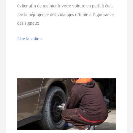
éviter afin de maintenir votre voiture en parfait état.
De la négligence des vidanges d’huile à l’ignorance
des signaux
Les
Lire la suite »
erreurs
courantes
à
éviter
lors
de
l’entretien
de
votre
véhicule