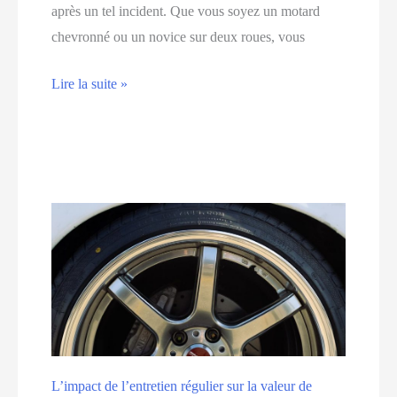
après un tel incident. Que vous soyez un motard
chevronné ou un novice sur deux roues, vous
Les
Lire la suite »
vérifications
à
faire
après
un
accident
de
moto
L’impact de l’entretien régulier sur la valeur de