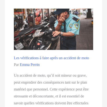
pas
commettre
lors
de
l’entretien
de
votre
véhicule
Les vérifications à faire après un accident de moto
Par
Emma Perrin
Un accident de moto, qu’il soit mineur ou grave,
peut engendrer des conséquences tant sur le plan
matériel que personnel. Cette expérience peut être
stressante et déconcertante, et il est essentiel de
savoir quelles vérifications doivent être effectuées