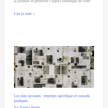
la peinture et préserver l’aspect esthétique de votre
Les
Lire la suite »
recommandations
pour
un
lavage
de
voiture
sans
dommages
Les toits ouvrants : entretien spécifique et conseils
pratiques
Par
Emma Perrin