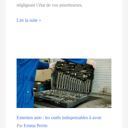
négligeant l’état de vos amortisseurs,
Pourquoi
Lire la suite »
l’entretien
des
amortisseurs
est
crucial
Entretien auto : les outils indispensables à avoir
Par
Emma Perrin