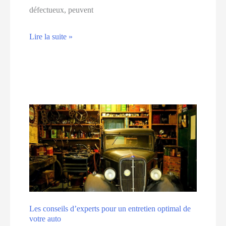
défectueux, peuvent
Comment
Lire la suite »
éviter
la
surchauffe
de
votre
moteur
Les conseils d’experts pour un entretien optimal de
votre auto