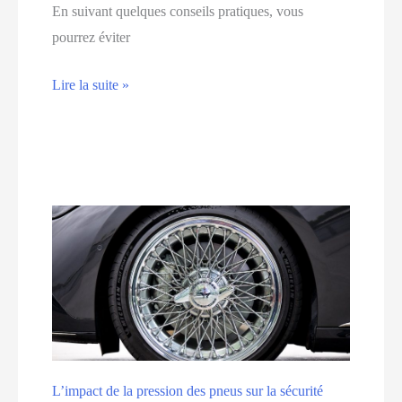
En suivant quelques conseils pratiques, vous
pourrez éviter
La
Lire la suite »
saison
hivernale
:
préparer
votre
auto
pour
les
frimas
L’impact de la pression des pneus sur la sécurité