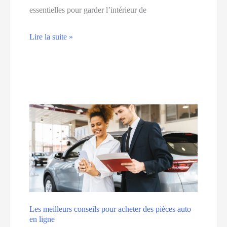
essentielles pour garder l’intérieur de
Les
Lire la suite »
meilleures
pratiques
pour
maintenir
l’intérieur
de
votre
auto
en
bon
état
Les meilleurs conseils pour acheter des pièces auto
en ligne